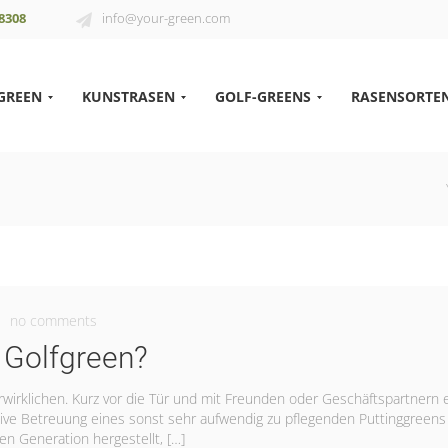
8308
info@your-green.com
GREEN
KUNSTRASEN
GOLF-GREENS
RASENSORTE
no comments
 Golfgreen?
erwirklichen. Kurz vor die Tür und mit Freunden oder Geschäftspartnern 
sive Betreuung eines sonst sehr aufwendig zu pflegenden Puttinggreens
 Generation hergestellt, […]