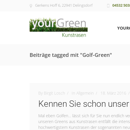
Gerkens Hoff 6, 22941 Delingsdorf
04532 503
YOUR
Beiträge tagged mit "Golf-Green"
By Birgit Losch
In
Allgemein
18. März 2016
Kennen Sie schon unser
Mal eben Golfen… lässt sich für Sie nun endlich v
unseren Greens aus Kunstrasen entfällt die inten
hochwertigstem Kunstrasen der sogenannten neuen