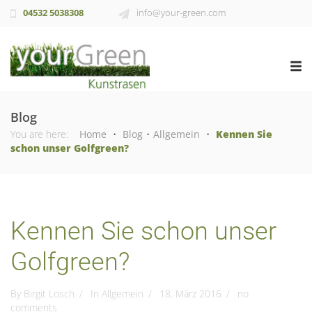
04532 5038308
info@your-green.com
Blog
You are here:
Home
•
Blog
•
Allgemein
•
Kennen Sie
schon unser Golfgreen?
Kennen Sie schon unser
Golfgreen?
By Birgit Losch
In
Allgemein
18. März 2016
no
comments